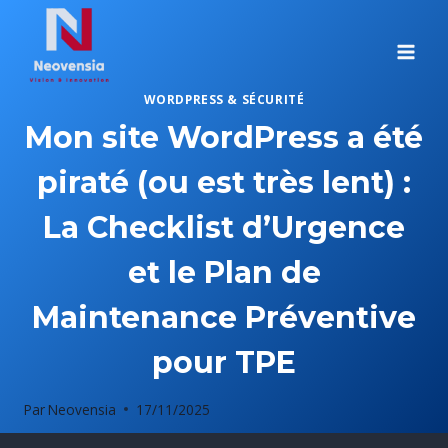
Aller
au
contenu
WORDPRESS & SÉCURITÉ
Mon site WordPress a été
piraté (ou est très lent) :
La Checklist d’Urgence
et le Plan de
Maintenance Préventive
pour TPE
Par
Neovensia
17/11/2025