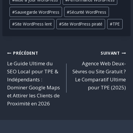
la
publication :
#
Sauvegarde WordPress
#
Sécurité WordPress
#
Site WordPress lent
#
Site WordPress piraté
#
TPE
Navigation
PRÉCÉDENT
SUIVANT
Le Guide Ultime du
Agence Web Deux-
de
SEO Local pour TPE &
Sèvres ou Site Gratuit ?
Indépendants :
Le Comparatif Ultime
l’article
Dominer Google Maps
pour TPE (2025)
et Attirer les Clients de
Proximité en 2026